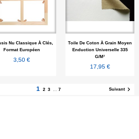


Aperçu rapide
Aperçu rapide
sis Nu Classique À Clés,
Toile De Coton À Grain Moyen
Format Européen
Enduction Universelle 335
G/m²
3,50 €
17,95 €
1

Suivant
2
3
…
7