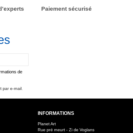
d'experts
Paiement sécurisé
es
ormations de
t par e-mail.
INFORMATIONS
Planet Art
Rue pré meurt - Zi de Voglans