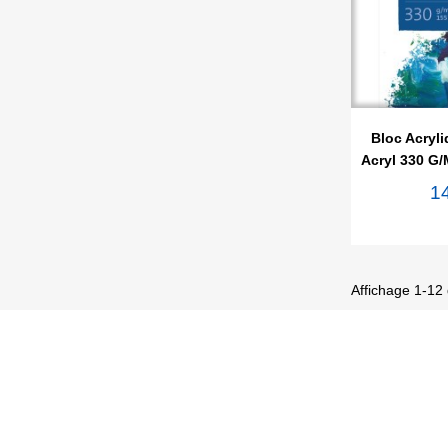

Ape
Bloc Acryli
Acryl 330 G/
1
Affichage 1-12 