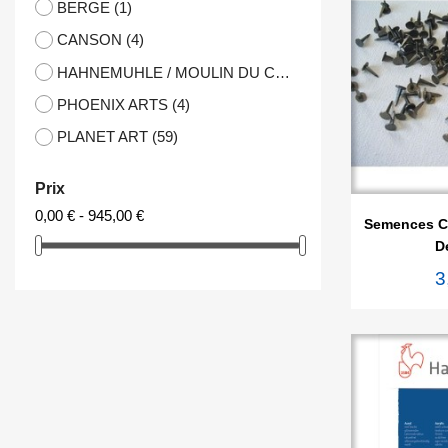
BERGE
(1)
CANSON
(4)
HAHNEMUHLE / MOULIN DU COQ
(2)
PHOENIX ARTS
(4)
PLANET ART
(59)
Prix

Ape
0,00 € - 945,00 €
Semences Ca
D
3