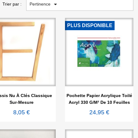

Pertinence
Trier par :
PLUS DISPONIBLE


Aperçu rapide
Aperçu rapide
ssis Nu À Clés Classique
Pochette Papier Acrylique Toilé
Sur-Mesure
Acryl 330 G/m² De 10 Feuilles
8,05 €
24,95 €