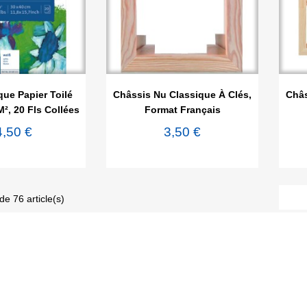

rçu rapide
Aperçu rapide
que Papier Toilé
Châssis Nu Classique À Clés,
Châs
m², 20 Fls Collées
Format Français
4,50 €
3,50 €
de 76 article(s)