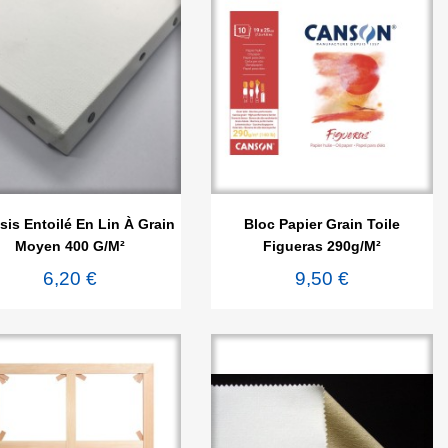


Aperçu rapide
Aperçu rapide
is Entoilé En Lin À Grain
Bloc Papier Grain Toile
Moyen 400 G/m²
Figueras 290g/m²
6,20 €
9,50 €