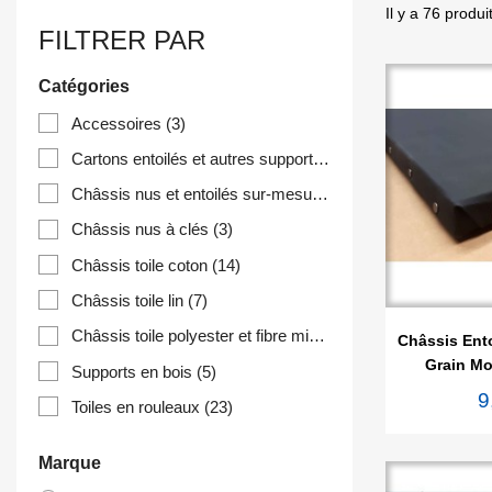
Il y a 76 produi
FILTRER PAR
Catégories
Accessoires
(3)
Cartons entoilés et autres supports
(13)
Châssis nus et entoilés sur-mesure
(1)
Châssis nus à clés
(3)
Châssis toile coton
(14)
Châssis toile lin
(7)

Ape
Châssis toile polyester et fibre mixte
(6)
Châssis Ento
Grain Mo
Supports en bois
(5)
9
Toiles en rouleaux
(23)
Marque