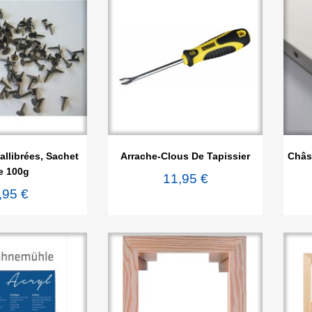

rçu rapide
Aperçu rapide
llibrées, Sachet
Arrache-Clous De Tapissier
Châss
e 100g
11,95 €
,95 €