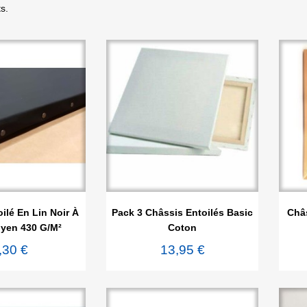
ts.

rçu rapide
Aperçu rapide
ilé En Lin Noir À
Pack 3 Châssis Entoilés Basic
Châ
yen 430 G/m²
Coton
,30 €
13,95 €