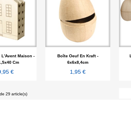

rçu rapide
Aperçu rapide
 L'Avent Maison -
Boîte Oeuf En Kraft -
1,5x40 Cm
6x6x8,4cm
9,95 €
1,95 €
de 29 article(s)