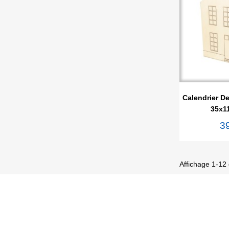

Ape
Calendrier De
35x1
3
Affichage 1-12 