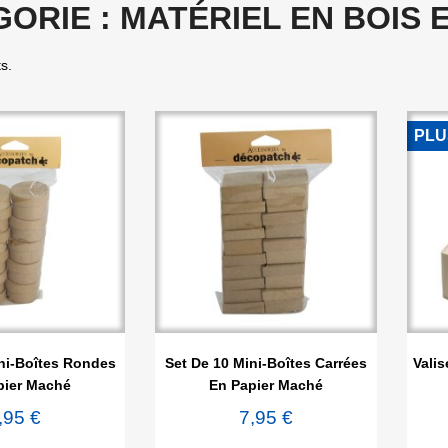
ORIE : MATÉRIEL EN BOIS 
ts.
PLU

rçu rapide
Aperçu rapide
ni-Boîtes Rondes
Set De 10 Mini-Boîtes Carrées
Valis
pier Maché
En Papier Maché
,95 €
7,95 €