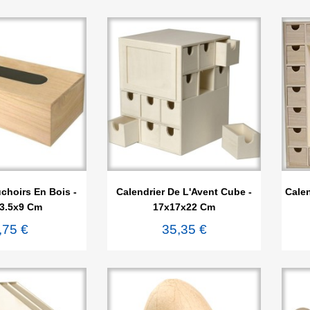

rçu rapide
Aperçu rapide
choirs En Bois -
Calendrier De L'Avent Cube -
Calen
3.5x9 Cm
17x17x22 Cm
,75 €
35,35 €