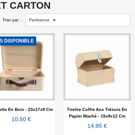
ET CARTON

Pertinence
Trier par :
S DISPONIBLE


Aperçu rapide
Aperçu rapide
ette En Bois - 23x17x9 Cm
Tirelire Coffre Aux Trésors En
Papier Maché - 15x9x12 Cm
10,50 €
14,95 €