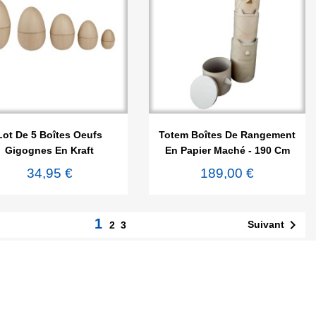


Aperçu rapide
Aperçu rapide
Lot De 5 Boîtes Oeufs
Totem Boîtes De Rangement
Gigognes En Kraft
En Papier Maché - 190 Cm
34,95 €
189,00 €
1

Suivant
2
3