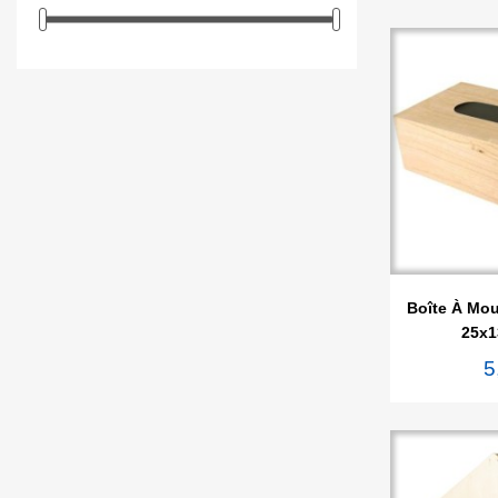

Ape
Boîte À Mou
25x1
5