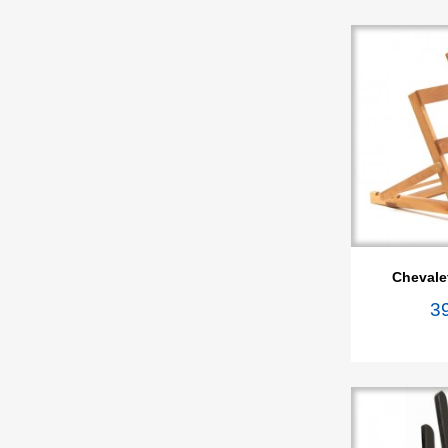

Ape
Chevalet
3