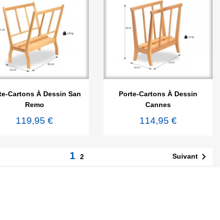


Aperçu rapide
Aperçu rapide
te-Cartons À Dessin San
Porte-Cartons À Dessin
Remo
Cannes
119,95 €
114,95 €
1

Suivant
2