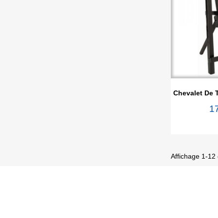

Ape
Chevalet De T
1
Affichage 1-12 