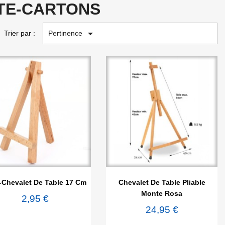
RTE-CARTONS

Pertinence
Trier par :


Aperçu rapide
Aperçu rapide
-Chevalet De Table 17 Cm
Chevalet De Table Pliable
Monte Rosa
2,95 €
24,95 €