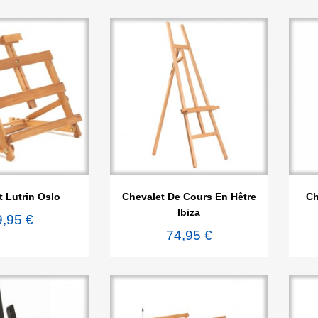

rçu rapide
Aperçu rapide
 Lutrin Oslo
Chevalet De Cours En Hêtre
Ch
Ibiza
9,95 €
74,95 €