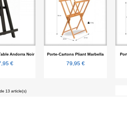

rçu rapide
Aperçu rapide
able Andorra Noir
Porte-Cartons Pliant Marbella
Por
7,95 €
79,95 €
de 13 article(s)