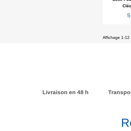
Cléo
5
Affichage 1-12 
Livraison en 48 h
Transpor
R