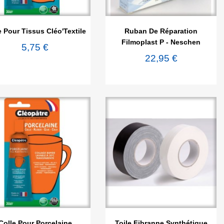


Aperçu rapide
Aperçu rapide
e Pour Tissus Cléo'Textile
Ruban De Réparation
Filmoplast P - Neschen
5,75 €
22,95 €


Aperçu rapide
Aperçu rapide
Colle Pour Porcelaine
Toile Fibranne Synthétique