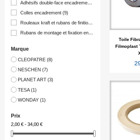
Adhésifs double-face encadrement
(4)
Colles encadrement
(9)
Rouleaux kraft et rubans de finition encadrement
(5)
Rubans de montage et fixation encadrement
(4)

Ape
Toile Fib
Filmoplast 
Marque
CLEOPATRE
(8)
2
NESCHEN
(7)
PLANET ART
(3)
TESA
(1)
WONDAY
(1)
Prix
2,00 € - 34,00 €