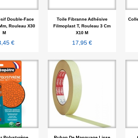

rçu rapide
Aperçu rapide
sif Double-Face
Toile Fibranne Adhésive
Coll
Mm, Rouleau X30
Filmoplast T, Rouleau 3 Cm
M
X10 M
3,45 €
17,95 €

rçu rapide
Aperçu rapide
r Polystyrène
Ruban De Masquage Lisse