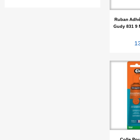

Ape
Ruban Adhé
Gudy 831 9 
1

Ape
Colle Pou