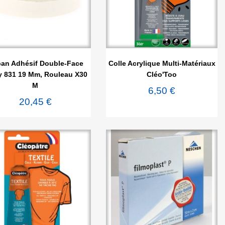


Aperçu rapide
Aperçu rapide
an Adhésif Double-Face
Colle Acrylique Multi-Matériaux
 831 19 Mm, Rouleau X30
Cléo'Too
M
6,50 €
20,45 €