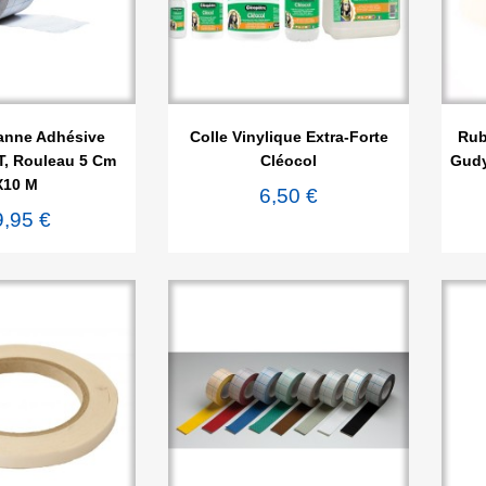

rçu rapide
Aperçu rapide
ranne Adhésive
Colle Vinylique Extra-Forte
Rub
T, Rouleau 5 Cm
Cléocol
Gudy
X10 M
6,50 €
9,95 €