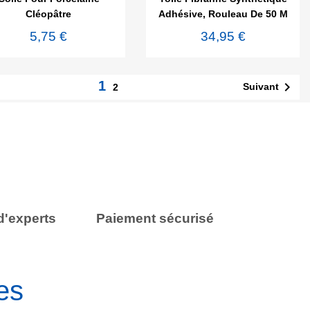
Cléopâtre
Adhésive, Rouleau De 50 M
5,75 €
34,95 €
1

Suivant
2
d'experts
Paiement sécurisé
es