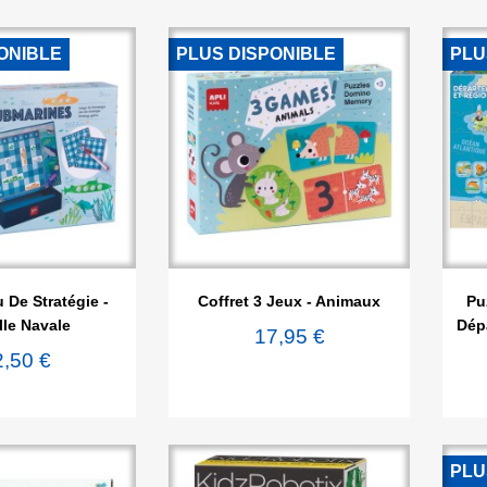
ONIBLE
PLUS DISPONIBLE
PLU

rçu rapide
Aperçu rapide
u De Stratégie -
Coffret 3 Jeux - Animaux
Pu
lle Navale
Dép
17,95 €
2,50 €
PLU