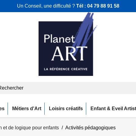
Un Conseil, une difficulté ?
Tél :
04 79 88 91 58
es
Métiers d'Art
Loisirs créatifs
Enfant & Eveil Artis
on et de logique pour enfants
Activités pédagogiques