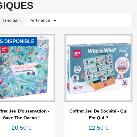
GIQUES

Pertinence
Trier par :
S DISPONIBLE


Aperçu rapide
Aperçu rapide
fret Jeu D'observation -
Coffret Jeu De Société - Qui
Save The Ocean !
Est Qui ?
20,50 €
22,50 €