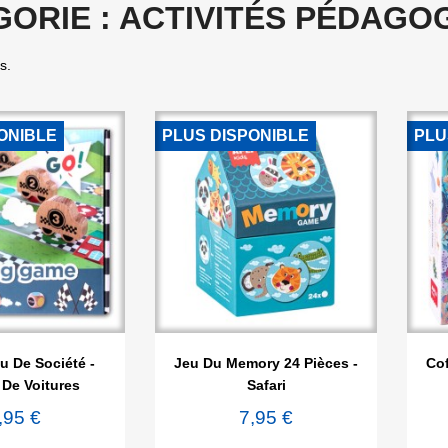
ORIE : ACTIVITÉS PÉDAGO
s.
ONIBLE
PLUS DISPONIBLE
PLU

rçu rapide
Aperçu rapide
eu De Société -
Jeu Du Memory 24 Pièces -
Cof
De Voitures
Safari
,95 €
7,95 €