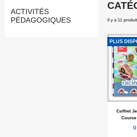
CATÉG
ACTIVITÉS
PÉDAGOGIQUES
Il y a 11 produit
PLUS DISP

Ape
Coffret J
Course 
9