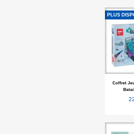
PLUS DISP

Ape
Coffret Je
Batai
2