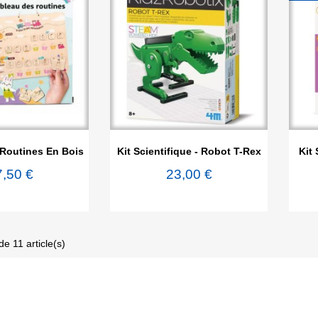

rçu rapide
Aperçu rapide
Routines En Bois
Kit Scientifique - Robot T-Rex
Kit 
7,50 €
23,00 €
de 11 article(s)