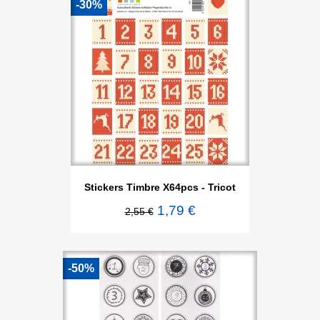
-30%
Stickers Timbre X64pcs - Tricot
1,79 €
2,55 €
-50%