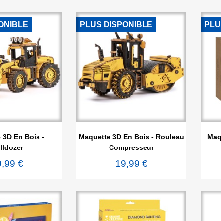
ONIBLE
PLUS DISPONIBLE
PLU

rçu rapide
Aperçu rapide
 3D En Bois -
Maquette 3D En Bois - Rouleau
Maqu
lldozer
Compresseur
9,99 €
19,99 €