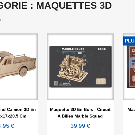
GORIE : MAQUETTES 3D
ts.
PLU

rçu rapide
Aperçu rapide
and Camion 3D En
Maquette 3D En Bois - Circuit
Maq
1x17x20.5 Cm
À Billes Marble Squad
4,95 €
39,99 €