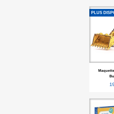
PLUS DISP

Ape
Maquette
Bu
1