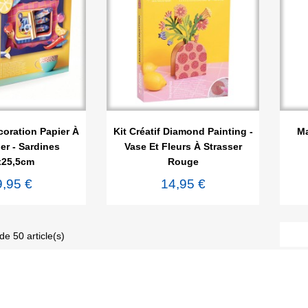

rçu rapide
Aperçu rapide
oration Papier À
Kit Créatif Diamond Painting -
Ma
r - Sardines
Vase Et Fleurs À Strasser
x25,5cm
Rouge
9,95 €
14,95 €
de 50 article(s)