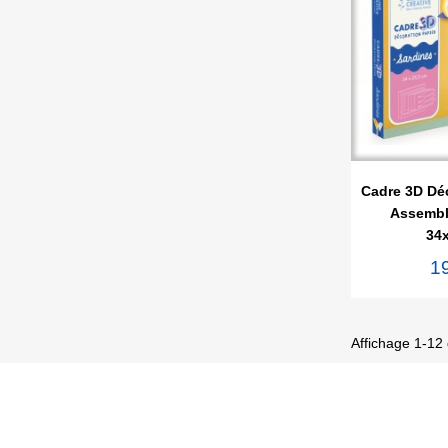

Ape
Cadre 3D Déc
Assemble
34
1
Affichage 1-12 