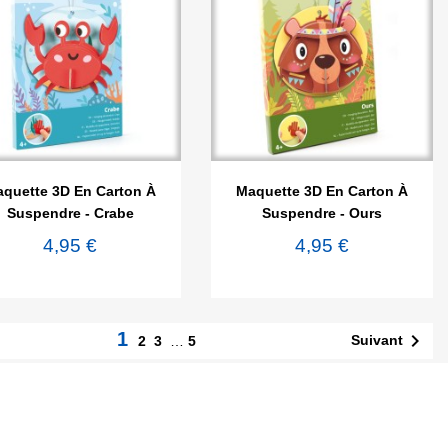


Aperçu rapide
Aperçu rapide
quette 3D En Carton À
Maquette 3D En Carton À
Suspendre - Crabe
Suspendre - Ours
4,95 €
4,95 €
1

Suivant
2
3
…
5