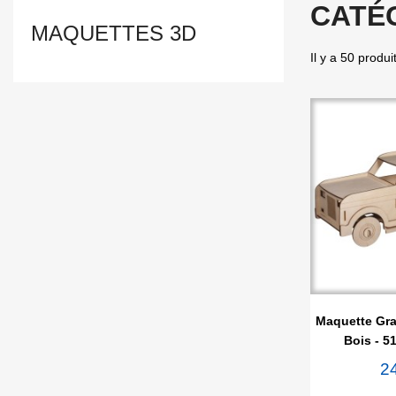
CATÉ
MAQUETTES 3D
Il y a 50 produi

Ape
Maquette Gr
Bois - 5
2