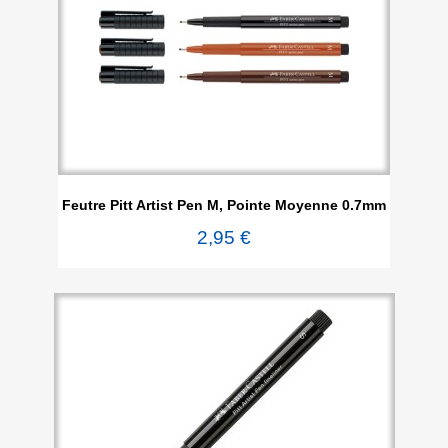
Feutre Pitt Artist Pen M, Pointe Moyenne 0.7mm
2,95 €