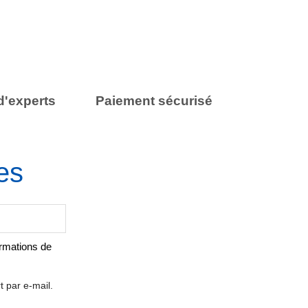
d'experts
Paiement sécurisé
es
ormations de
t par e-mail.