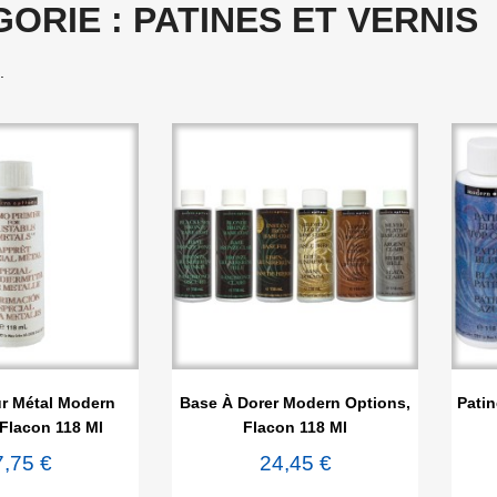
ORIE : PATINES ET VERNIS
.

rçu rapide
Aperçu rapide
r Métal Modern
Base À Dorer Modern Options,
Pati
Flacon 118 Ml
Flacon 118 Ml
7,75 €
24,45 €