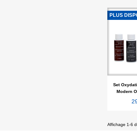
PLUS DISP

Ape
Set Oxydati
Modern Op
2
Affichage 1-6 de