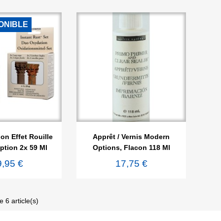
ONIBLE

rçu rapide
Aperçu rapide
on Effet Rouille
Apprêt / Vernis Modern
tion 2x 59 Ml
Options, Flacon 118 Ml
9,95 €
17,75 €
 6 article(s)