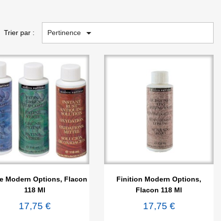

Pertinence
Trier par :


Aperçu rapide
Aperçu rapide
ne Modern Options, Flacon
Finition Modern Options,
118 Ml
Flacon 118 Ml
17,75 €
17,75 €