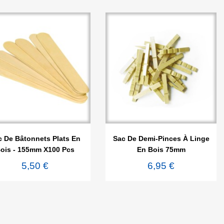


Aperçu rapide
Aperçu rapide
c De Bâtonnets Plats En
Sac De Demi-Pinces À Linge
ois - 155mm X100 Pcs
En Bois 75mm
5,50 €
6,95 €