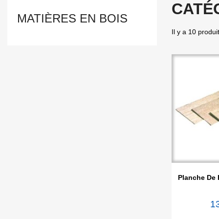
CATÉG
MATIÈRES EN BOIS
Il y a 10 produi

Ape
Planche De 
1