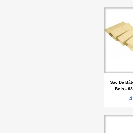

Ape
Sac De Bât
Bois - 9
4