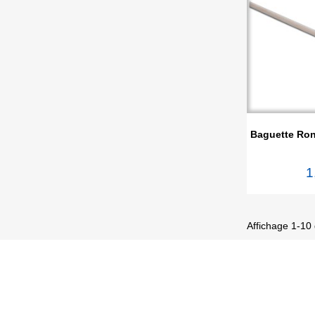

Ape
Baguette Ron
1
Affichage 1-10 