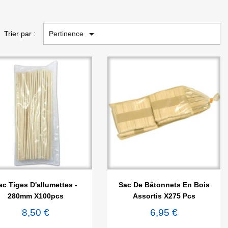

Pertinence
Trier par :


Aperçu rapide
Aperçu rapide
ac Tiges D'allumettes -
Sac De Bâtonnets En Bois
280mm X100pcs
Assortis X275 Pcs
8,50 €
6,95 €