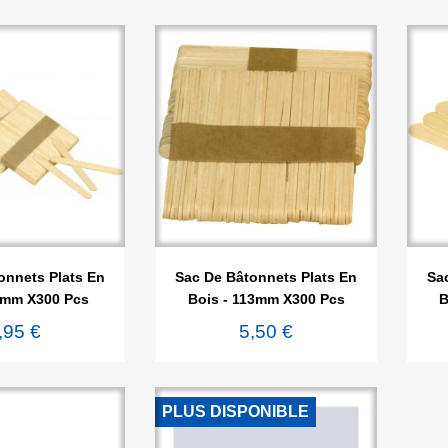

rçu rapide
Aperçu rapide
onnets Plats En
Sac De Bâtonnets Plats En
Sa
3mm X300 Pcs
Bois - 113mm X300 Pcs
B
,95 €
5,50 €
PLUS DISPONIBLE