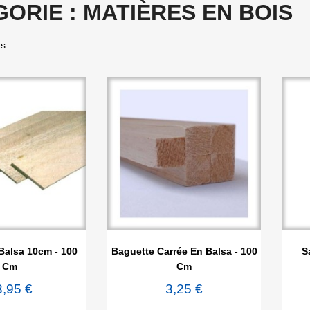
ORIE : MATIÈRES EN BOIS
ts.

rçu rapide
Aperçu rapide
Balsa 10cm - 100
Baguette Carrée En Balsa - 100
S
Cm
Cm
3,95 €
3,25 €