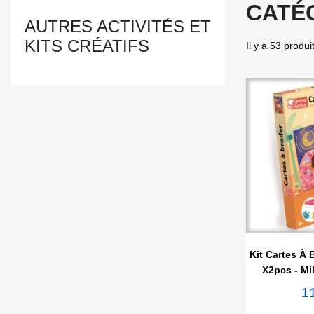
CATÉG
AUTRES ACTIVITÉS ET
KITS CRÉATIFS
Il y a 53 produi

Ape
Kit Cartes À 
X2pcs - Mi
1