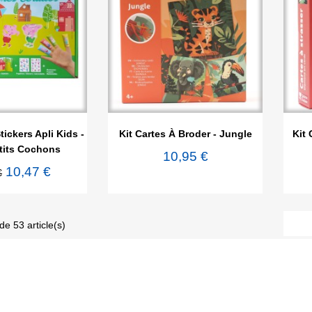

rçu rapide
Aperçu rapide
tickers Apli Kids -
Kit Cartes À Broder - Jungle
Kit 
tits Cochons
10,95 €
10,47 €
€
de 53 article(s)