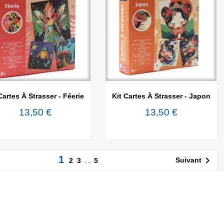


Aperçu rapide
Aperçu rapide
Cartes À Strasser - Féerie
Kit Cartes À Strasser - Japon
13,50 €
13,50 €
1

Suivant
2
3
…
5