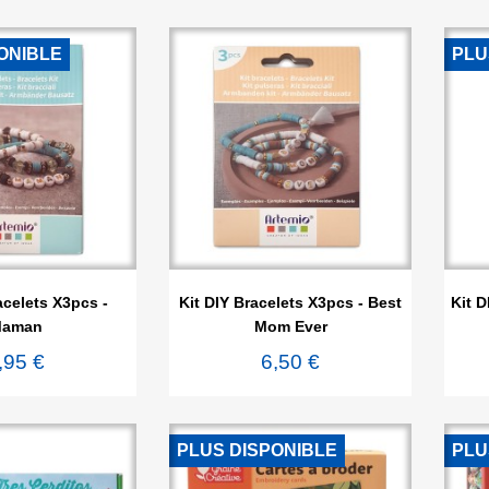
ONIBLE
PLU

rçu rapide
Aperçu rapide
acelets X3pcs -
Kit DIY Bracelets X3pcs - Best
Kit D
aman
Mom Ever
,95 €
6,50 €
PLUS DISPONIBLE
PLU