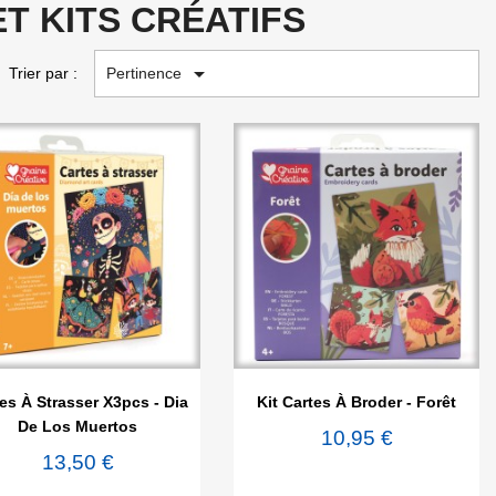
ET KITS CRÉATIFS

Pertinence
Trier par :


Aperçu rapide
Aperçu rapide
es À Strasser X3pcs - Dia
Kit Cartes À Broder - Forêt
De Los Muertos
10,95 €
13,50 €