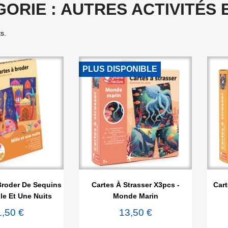
ORIE : AUTRES ACTIVITÉS 
ts.
PLUS DISPONIBLE

rçu rapide
Aperçu rapide
Broder De Sequins
Cartes À Strasser X3pcs -
Cart
lle Et Une Nuits
Monde Marin
1,50 €
13,50 €