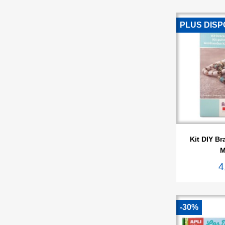
PLUS DISP

Ape
Kit DIY Br
M
4
-30%