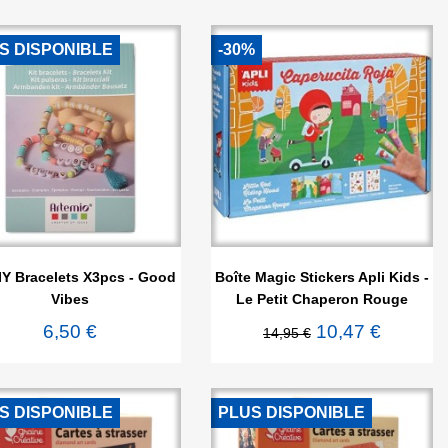
S DISPONIBLE
-30%


Aperçu rapide
Aperçu rapide
IY Bracelets X3pcs - Good
Boîte Magic Stickers Apli Kids -
Vibes
Le Petit Chaperon Rouge
6,50 €
10,47 €
14,95 €
S DISPONIBLE
PLUS DISPONIBLE