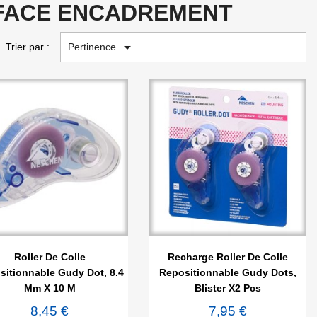
-FACE ENCADREMENT

Pertinence
Trier par :


Aperçu rapide
Aperçu rapide
Roller De Colle
Recharge Roller De Colle
sitionnable Gudy Dot, 8.4
Repositionnable Gudy Dots,
Mm X 10 M
Blister X2 Pcs
8,45 €
7,95 €