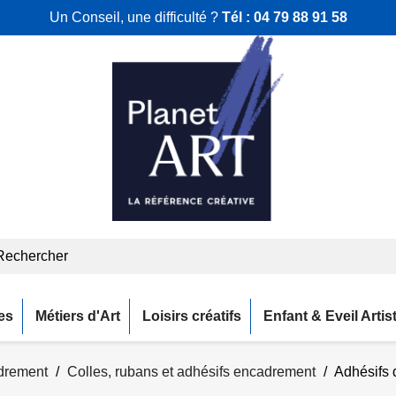
Un Conseil, une difficulté ?
Tél :
04 79 88 91 58
es
Métiers d'Art
Loisirs créatifs
Enfant & Eveil Artis
adrement
Colles, rubans et adhésifs encadrement
Adhésifs 