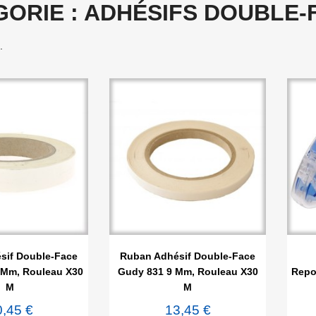
GORIE : ADHÉSIFS DOUBLE
.

rçu rapide
Aperçu rapide
sif Double-Face
Ruban Adhésif Double-Face
 Mm, Rouleau X30
Gudy 831 9 Mm, Rouleau X30
Repo
M
M
0,45 €
13,45 €