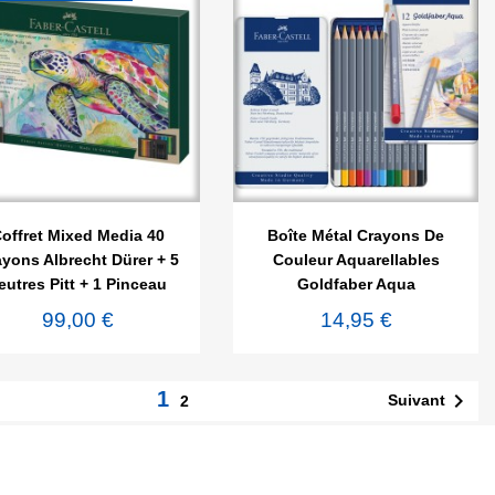


Aperçu rapide
Aperçu rapide
offret Mixed Media 40
Boîte Métal Crayons De
yons Albrecht Dürer + 5
Couleur Aquarellables
eutres Pitt + 1 Pinceau
Goldfaber Aqua
99,00 €
14,95 €
1

Suivant
2