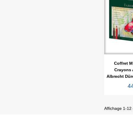

Ape
Coffret M
Crayons 
Albrecht Düre
4
Affichage 1-12 