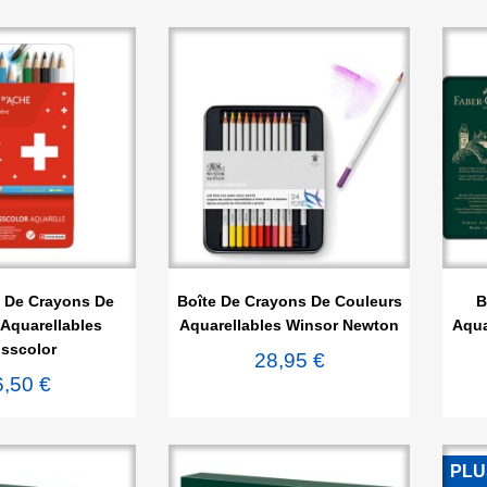

rçu rapide
Aperçu rapide
l De Crayons De
Boîte De Crayons De Couleurs
B
Aquarellables
Aquarellables Winsor Newton
Aqua
sscolor
28,95 €
6,50 €
PLU