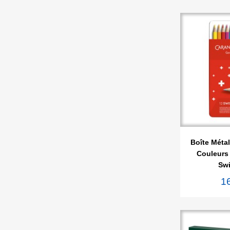

Ape
Boîte Méta
Couleurs 
Swi
1