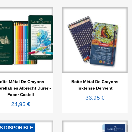


Aperçu rapide
Aperçu rapide
oîte Métal De Crayons
Boite Métal De Crayons
rellables Albrecht Dürer -
Inktense Derwent
Faber Castell
33,95 €
24,95 €
S DISPONIBLE