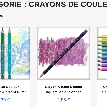
GORIE : CRAYONS DE COUL
ts.

rçu rapide
Aperçu rapide
 De Couleur
Crayon À Base D'encre
Cr
e Albrecht Dürer
Aquarellable Inktense
Tale
,30 €
2,85 €