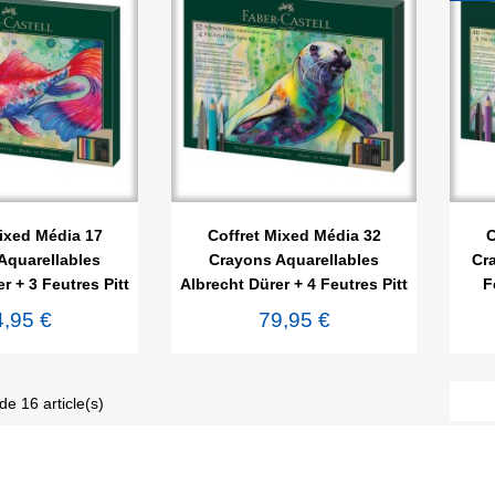

rçu rapide
Aperçu rapide
ixed Média 17
Coffret Mixed Média 32
C
Aquarellables
Crayons Aquarellables
Cra
r + 3 Feutres Pitt
Albrecht Dürer + 4 Feutres Pitt
F
4,95 €
79,95 €
de 16 article(s)