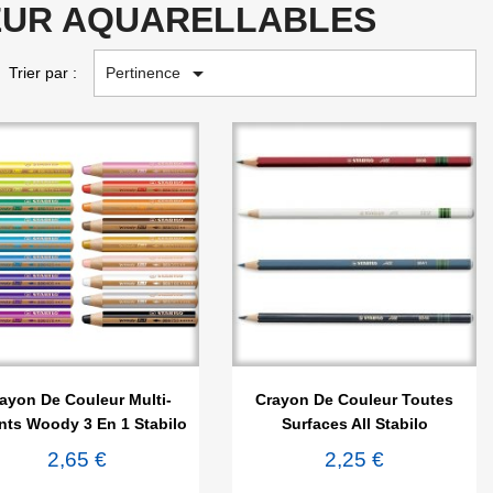
EUR AQUARELLABLES

Pertinence
Trier par :


Aperçu rapide
Aperçu rapide
ayon De Couleur Multi-
Crayon De Couleur Toutes
nts Woody 3 En 1 Stabilo
Surfaces All Stabilo
2,65 €
2,25 €