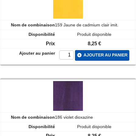
159 Jaune de cadmium clair imit.
Produit disponible
8,25 €
add_circle
AJOUTER AU PANIER
186 violet dioxazine
Produit disponible
8,25 €