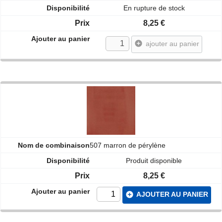
En rupture de stock
8,25 €
add_circle
ajouter au panier
507 marron de pérylène
Produit disponible
8,25 €
add_circle
AJOUTER AU PANIER