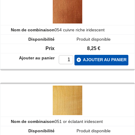
054 cuivre riche iridescent
Produit disponible
8,25 €
add_circle
AJOUTER AU PANIER
051 or éclatant iridescent
Produit disponible