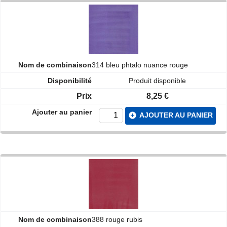
314 bleu phtalo nuance rouge
Produit disponible
8,25 €
add_circle
AJOUTER AU PANIER
388 rouge rubis