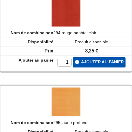
294 rouge naphtol clair
Produit disponible
8,25 €
add_circle
AJOUTER AU PANIER
295 jaune profond
Produit disponible