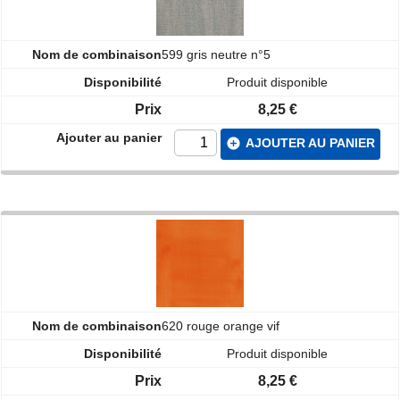
599 gris neutre n°5
Produit disponible
8,25 €
add_circle
AJOUTER AU PANIER
620 rouge orange vif
Produit disponible
8,25 €