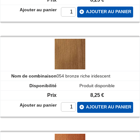
add_circle
AJOUTER AU PANIER
054 bronze riche iridescent
Produit disponible
8,25 €
add_circle
AJOUTER AU PANIER