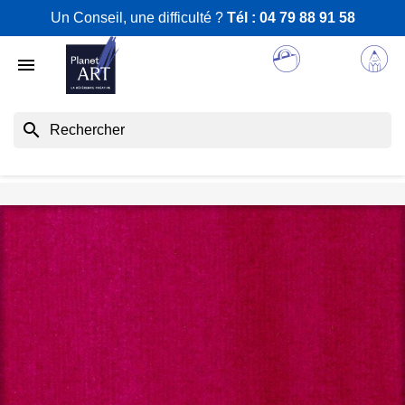
Un Conseil, une difficulté ?
Tél :
04 79 88 91 58

search