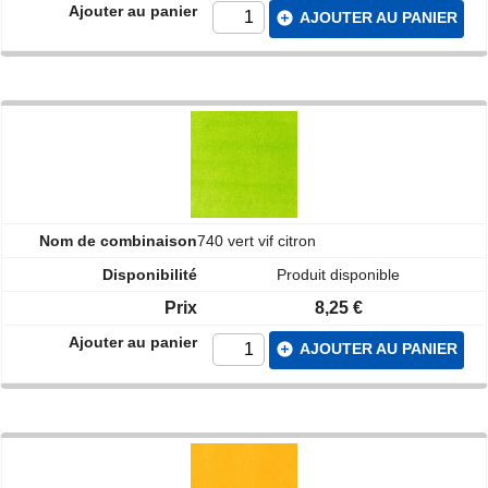
add_circle
AJOUTER AU PANIER
740 vert vif citron
Produit disponible
8,25 €
add_circle
AJOUTER AU PANIER