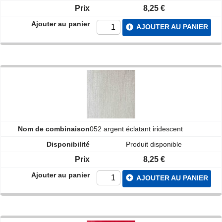
8,25 €
add_circle
AJOUTER AU PANIER
052 argent éclatant iridescent
Produit disponible
8,25 €
add_circle
AJOUTER AU PANIER