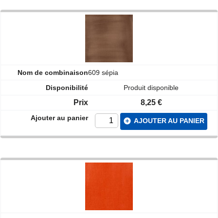
609 sépia
Produit disponible
8,25 €
add_circle
AJOUTER AU PANIER