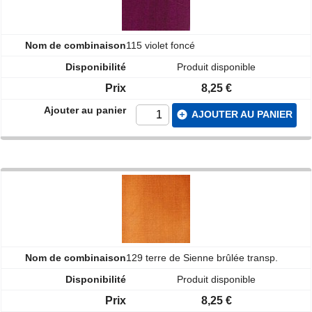
115 violet foncé
Produit disponible
8,25 €
add_circle
AJOUTER AU PANIER
129 terre de Sienne brûlée transp.
Produit disponible
8,25 €