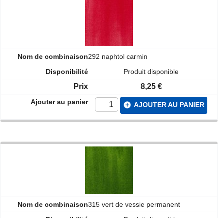
292 naphtol carmin
Produit disponible
8,25 €
add_circle
AJOUTER AU PANIER
315 vert de vessie permanent