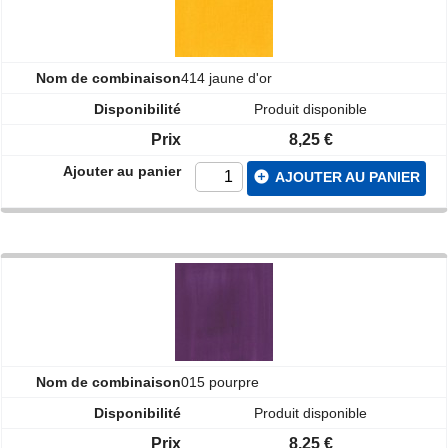
414 jaune d'or
Produit disponible
8,25 €
add_circle
AJOUTER AU PANIER
015 pourpre
Produit disponible
8,25 €