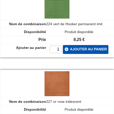
224 vert de Hooker permanent imit.
Produit disponible
8,25 €
add_circle
AJOUTER AU PANIER
227 or rose iridescent
Produit disponible