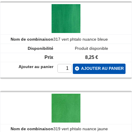
317 vert phtalo nuance bleue
Produit disponible
8,25 €
add_circle
AJOUTER AU PANIER
319 vert phtalo nuance jaune