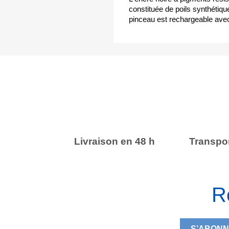
constituée de poils synthétique
pinceau est rechargeable ave
Livraison en 48 h
Transpor
R