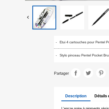

-
Etui 4 cartouches pour Pentel P
-
Stylo pinceau Pentel Pocket Br
Partager
Description
Détails 
L'encre noire à pigments résis