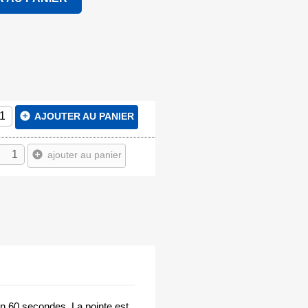
add_circle
AJOUTER AU PANIER
add_circle
ajouter au panier
 en 60 secondes. La pointe est