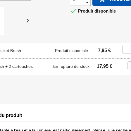

Produit disponible

7,95 €
ocket Brush
Produit disponible
17,95 €
ush + 2 cartouches
En rupture de stock
du produit
tante à l'eau et à la lumière, est particulièrement intense. Elle sèche