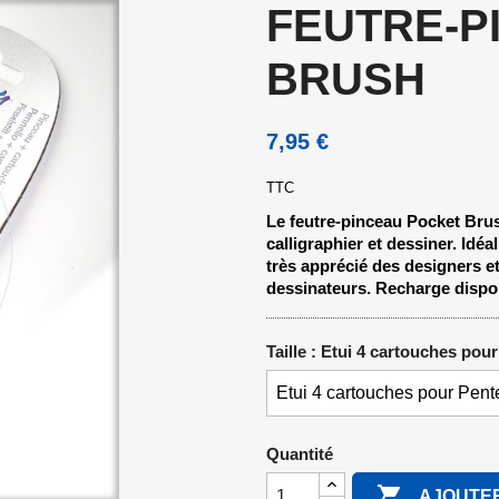
FEUTRE-P
BRUSH
7,95 €
TTC
Le feutre-pinceau Pocket Brush
calligraphier et dessiner. Idéa
très apprécié des designers et
dessinateurs. Recharge dispon
Taille : Etui 4 cartouches pou
Quantité

AJOUTER