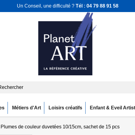
Un Conseil, une difficulté ?
Tél :
04 79 88 91 58
es
Métiers d'Art
Loisirs créatifs
Enfant & Eveil Artis
Plumes de couleur duvetées 10/15cm, sachet de 15 pcs