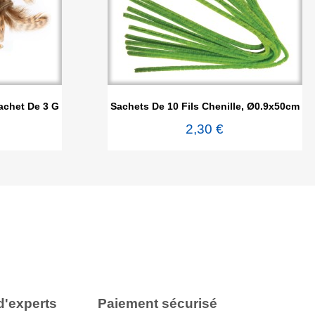

de
Aperçu rapide
achet De 3 G
Sachets De 10 Fils Chenille, Ø0.9x50cm
2,30 €
d'experts
Paiement sécurisé