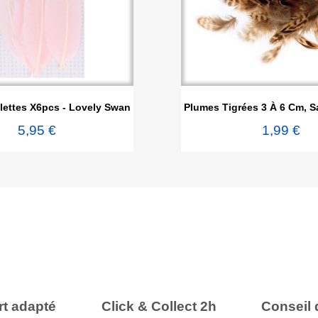


Aperçu rapide
Aperçu rapi
lettes X6pcs - Lovely Swan
Plumes Tigrées 3 À 6 Cm, S
5,95 €
1,99 €
t adapté
Click & Collect 2h
Conseil 