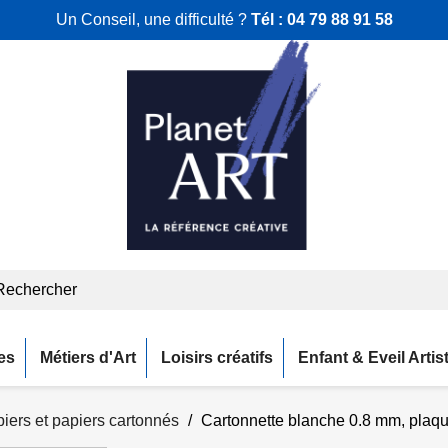
Un Conseil, une difficulté ?
Tél :
04 79 88 91 58
es
Métiers d'Art
Loisirs créatifs
Enfant & Eveil Artis
iers et papiers cartonnés
Cartonnette blanche 0.8 mm, plaq