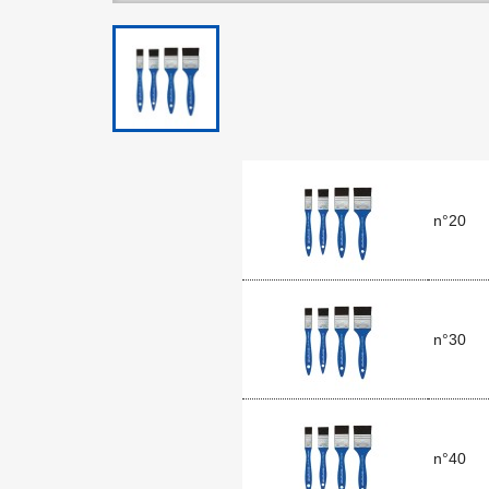
n°20
n°30
n°40