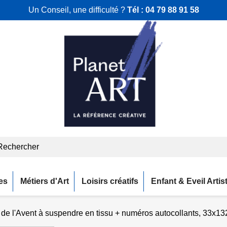
Un Conseil, une difficulté ?
Tél :
04 79 88 91 58
es
Métiers d'Art
Loisirs créatifs
Enfant & Eveil Artis
 de l'Avent à suspendre en tissu + numéros autocollants, 33x1