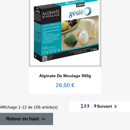
Alginate De Moulage 500g
26,50 €
1

2
3
…
9
Suivant
Affichage 1-12 de 106 article(s)

Retour en haut