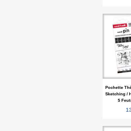

Ape
Pochette Thé
Sketching / 
5 Feut
1