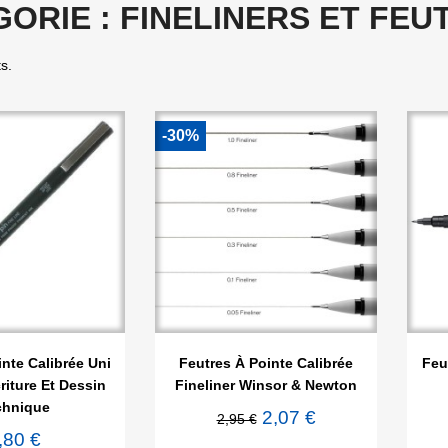
ORIE : FINELINERS ET FEU
ts.
-30%

rçu rapide
Aperçu rapide
inte Calibrée Uni
Feutres À Pointe Calibrée
Feu
riture Et Dessin
Fineliner Winsor & Newton
chnique
2,07 €
2,95 €
,80 €