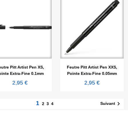


Aperçu rapide
Aperçu rapide
utre Pitt Artist Pen XS,
Feutre Pitt Artist Pen XXS,
ointe Extra-Fine 0.1mm
Pointe Extra-Fine 0.05mm
2,95 €
2,95 €
1

Suivant
2
3
4