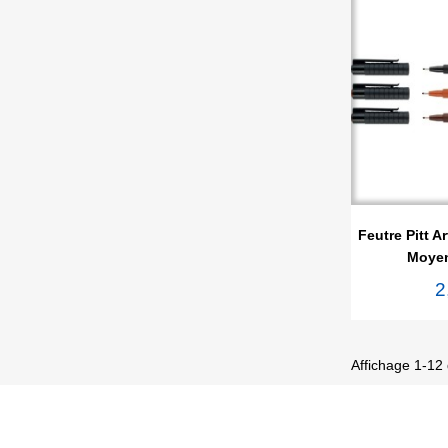

Ape
Feutre Pitt A
Moye
2
Affichage 1-12 