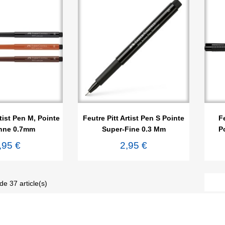

rçu rapide
Aperçu rapide
rtist Pen M, Pointe
Feutre Pitt Artist Pen S Pointe
Fe
nne 0.7mm
Super-Fine 0.3 Mm
P
,95 €
2,95 €
de 37 article(s)