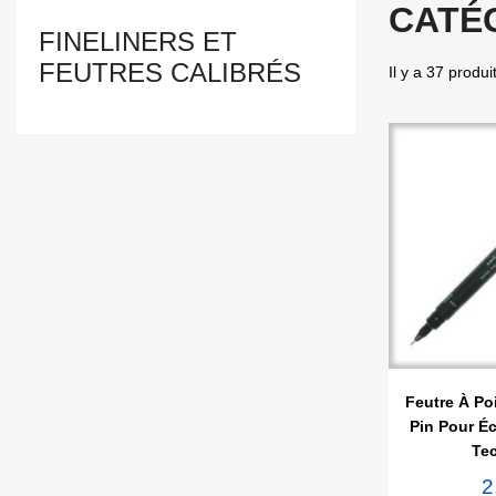
CATÉG
FINELINERS ET
FEUTRES CALIBRÉS
Il y a 37 produi

Ape
Feutre À Po
Pin Pour Éc
Te
2