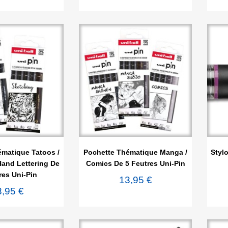

rçu rapide
Aperçu rapide
matique Tatoos /
Pochette Thématique Manga /
Styl
Hand Lettering De
Comics De 5 Feutres Uni-Pin
res Uni-Pin
13,95 €
3,95 €