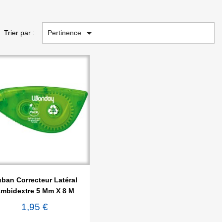

Pertinence
Trier par :

Aperçu rapide
ban Correcteur Latéral
mbidextre 5 Mm X 8 M
1,95 €