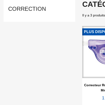
CATÉ
CORRECTION
Il y a 3 produits
PLUS DISP

Ape
Correcteur R
Mm
1