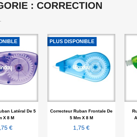
GORIE : CORRECTION
.
ONIBLE
PLUS DISPONIBLE

rçu rapide
Aperçu rapide
uban Latéral De 5
Correcteur Ruban Frontale De
Ru
 X 8 M
5 Mm X 8 M
A
,75 €
1,75 €